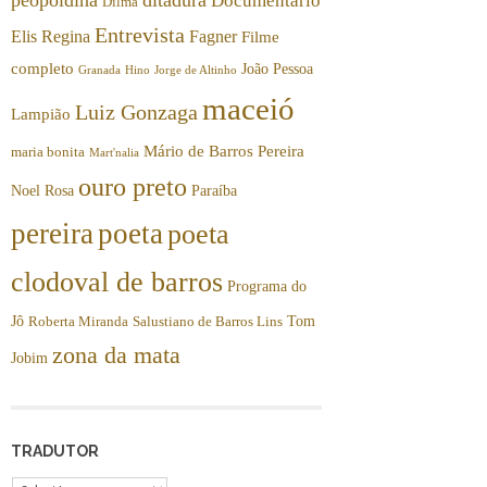
Documentário
Dilma
Entrevista
Elis Regina
Fagner
Filme
completo
João Pessoa
Granada
Hino
Jorge de Altinho
maceió
Luiz Gonzaga
Lampião
Mário de Barros Pereira
maria bonita
Mart'nalia
ouro preto
Noel Rosa
Paraíba
pereira
poeta
poeta
clodoval de barros
Programa do
Jô
Tom
Roberta Miranda
Salustiano de Barros Lins
zona da mata
Jobim
TRADUTOR