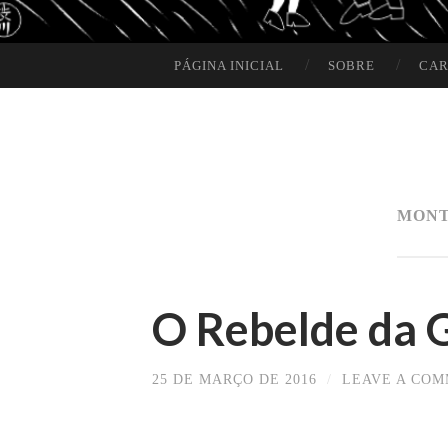
PÁGINA INICIAL
SOBRE
CAR
SKIP TO CONTENT
MON
O Rebelde da G
25 DE MARÇO DE 2016
/
LEAVE A CO