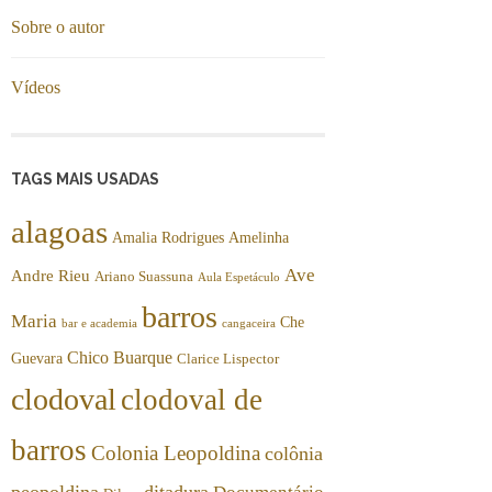
Sobre o autor
Vídeos
TAGS MAIS USADAS
alagoas
Amalia Rodrigues
Amelinha
Ave
Andre Rieu
Ariano Suassuna
Aula Espetáculo
barros
Maria
Che
bar e academia
cangaceira
Chico Buarque
Guevara
Clarice Lispector
clodoval
clodoval de
barros
Colonia Leopoldina
colônia
peopoldina
ditadura