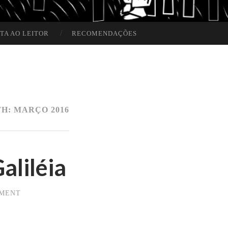
TA AO LEITOR
RECOMENDAÇÕES
TH:
MARÇO 2016
aliléia
MMENT