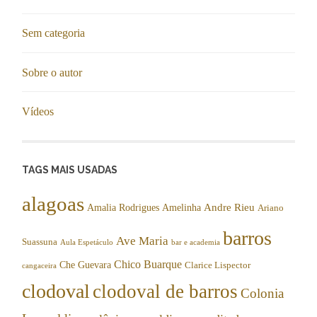
Sem categoria
Sobre o autor
Vídeos
TAGS MAIS USADAS
alagoas
Andre Rieu
Amalia Rodrigues
Amelinha
Ariano
barros
Ave Maria
Suassuna
Aula Espetáculo
bar e academia
Chico Buarque
Che Guevara
Clarice Lispector
cangaceira
clodoval
clodoval de barros
Colonia