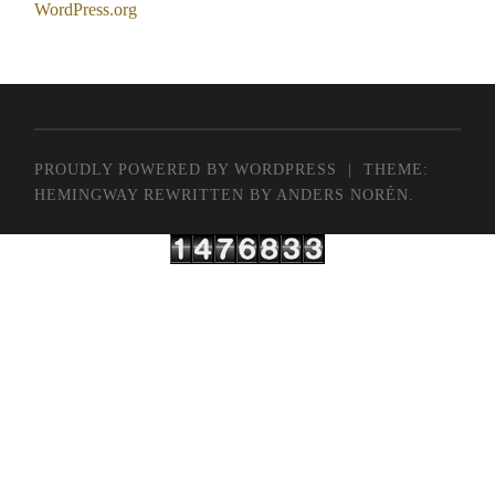
WordPress.org
PROUDLY POWERED BY WORDPRESS
|
THEME:
HEMINGWAY REWRITTEN BY
ANDERS NORÉN
.