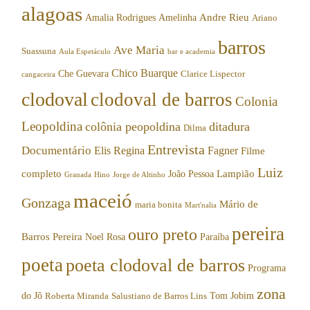
alagoas
Andre Rieu
Amalia Rodrigues
Amelinha
Ariano
barros
Ave Maria
Suassuna
Aula Espetáculo
bar e academia
Chico Buarque
Che Guevara
Clarice Lispector
cangaceira
clodoval
clodoval de barros
Colonia
Leopoldina
colônia peopoldina
ditadura
Dilma
Entrevista
Documentário
Elis Regina
Fagner
Filme
Luiz
completo
Lampião
João Pessoa
Granada
Hino
Jorge de Altinho
maceió
Gonzaga
Mário de
maria bonita
Mart'nalia
pereira
ouro preto
Barros Pereira
Noel Rosa
Paraíba
poeta
poeta clodoval de barros
Programa
zona
do Jô
Tom Jobim
Roberta Miranda
Salustiano de Barros Lins