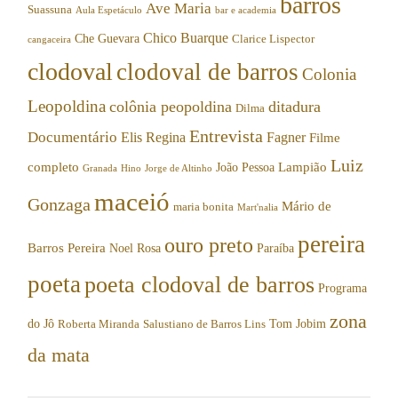
barros
Ave Maria
Suassuna
Aula Espetáculo
bar e academia
Chico Buarque
Che Guevara
Clarice Lispector
cangaceira
clodoval
clodoval de barros
Colonia
Leopoldina
colônia peopoldina
ditadura
Dilma
Entrevista
Documentário
Elis Regina
Fagner
Filme
Luiz
completo
Lampião
João Pessoa
Granada
Hino
Jorge de Altinho
maceió
Gonzaga
Mário de
maria bonita
Mart'nalia
pereira
ouro preto
Barros Pereira
Noel Rosa
Paraíba
poeta
poeta clodoval de barros
Programa
zona
do Jô
Tom Jobim
Roberta Miranda
Salustiano de Barros Lins
da mata