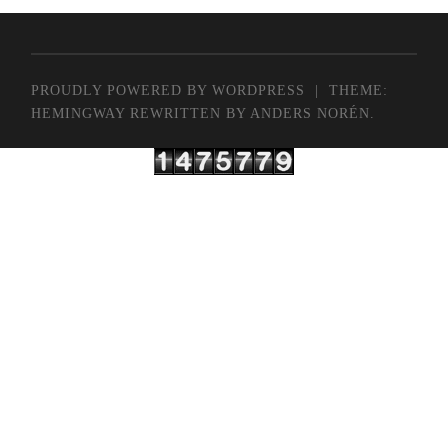
PROUDLY POWERED BY WORDPRESS
|
THEME:
HEMINGWAY REWRITTEN BY
ANDERS NORÉN
.