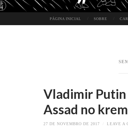
PÁGINA INICIAL
SOBRE
CAR
SKIP TO CONTENT
SE
Vladimir Putin
Assad no krem
27 DE NOVEMBRO DE 2017
/
LEAVE A