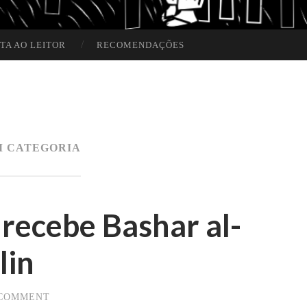
TA AO LEITOR
RECOMENDAÇÕES
M CATEGORIA
 recebe Bashar al-
lin
 COMMENT