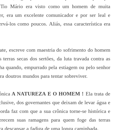
os. Tio Mário era visto como um homem de muita
ler, era um excelente comunicador e por ser leal e
ervá-los como poucos. Aliás, essa característica era
ilate, escreve com maestria do sofrimento do homem
 terras secas dos sertões, da luta travada contra as
nha quando, empurrado pela estiagem ou pelo senhor
ra doutros mundos para tentar sobreviver.
ônica
A NATUREZA E O HOMEM !
Ela trata de
clusive, dos governantes que deixam de levar água e
orda faz com que a sua crônica torne-se histórica e
ferecem suas ramagens para quem foge das terras
ra descansar a fadiga de uma longa caminhada.