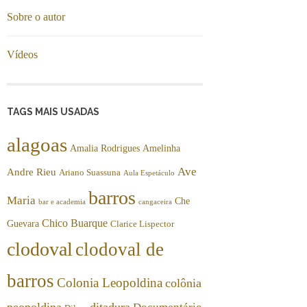
Sobre o autor
Vídeos
TAGS MAIS USADAS
alagoas
Amalia Rodrigues
Amelinha
Ave
Andre Rieu
Ariano Suassuna
Aula Espetáculo
barros
Maria
Che
bar e academia
cangaceira
Chico Buarque
Guevara
Clarice Lispector
clodoval
clodoval de
barros
Colonia Leopoldina
colônia
peopoldina
ditadura