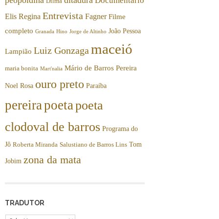
Documentário
Dilma
Entrevista
Elis Regina
Fagner
Filme
completo
João Pessoa
Granada
Hino
Jorge de Altinho
maceió
Luiz Gonzaga
Lampião
Mário de Barros Pereira
maria bonita
Mart'nalia
ouro preto
Noel Rosa
Paraíba
pereira
poeta
poeta
clodoval de barros
Programa do
Jô
Tom
Roberta Miranda
Salustiano de Barros Lins
zona da mata
Jobim
TRADUTOR