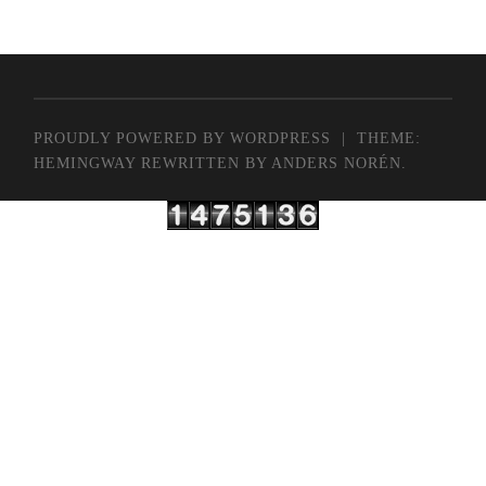
PROUDLY POWERED BY WORDPRESS
|
THEME:
HEMINGWAY REWRITTEN BY
ANDERS NORÉN
.