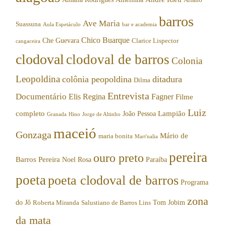
barros
Ave Maria
Suassuna
Aula Espetáculo
bar e academia
Chico Buarque
Che Guevara
Clarice Lispector
cangaceira
clodoval
clodoval de barros
Colonia
Leopoldina
colônia peopoldina
ditadura
Dilma
Entrevista
Documentário
Elis Regina
Fagner
Filme
Luiz
completo
Lampião
João Pessoa
Granada
Hino
Jorge de Altinho
maceió
Gonzaga
Mário de
maria bonita
Mart'nalia
pereira
ouro preto
Barros Pereira
Noel Rosa
Paraíba
poeta
poeta clodoval de barros
Programa
zona
do Jô
Tom Jobim
Roberta Miranda
Salustiano de Barros Lins
da mata