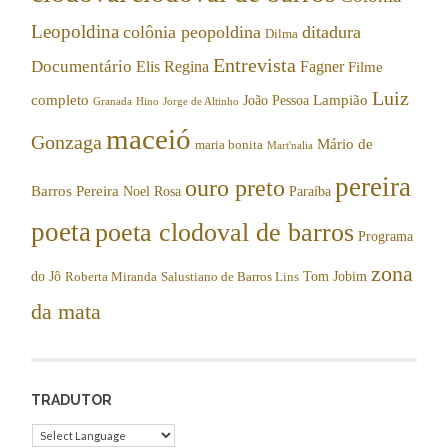
Leopoldina
colônia peopoldina
ditadura
Dilma
Entrevista
Documentário
Elis Regina
Fagner
Filme
Luiz
completo
Lampião
João Pessoa
Granada
Hino
Jorge de Altinho
maceió
Gonzaga
Mário de
maria bonita
Mart'nalia
pereira
ouro preto
Barros Pereira
Noel Rosa
Paraíba
poeta
poeta clodoval de barros
Programa
zona
do Jô
Tom Jobim
Roberta Miranda
Salustiano de Barros Lins
da mata
TRADUTOR