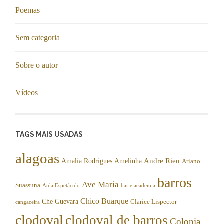
Poemas
Sem categoria
Sobre o autor
Vídeos
TAGS MAIS USADAS
alagoas
Andre Rieu
Amalia Rodrigues
Amelinha
Ariano
barros
Ave Maria
Suassuna
Aula Espetáculo
bar e academia
Chico Buarque
Che Guevara
Clarice Lispector
cangaceira
clodoval
clodoval de barros
Colonia