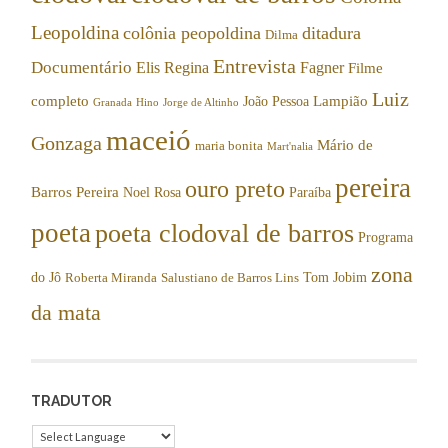
Leopoldina
colônia peopoldina
ditadura
Dilma
Entrevista
Documentário
Elis Regina
Fagner
Filme
Luiz
completo
Lampião
João Pessoa
Granada
Hino
Jorge de Altinho
maceió
Gonzaga
Mário de
maria bonita
Mart'nalia
pereira
ouro preto
Barros Pereira
Noel Rosa
Paraíba
poeta
poeta clodoval de barros
Programa
zona
do Jô
Tom Jobim
Roberta Miranda
Salustiano de Barros Lins
da mata
TRADUTOR