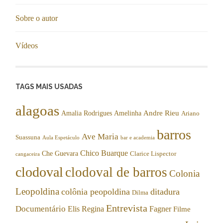
Sobre o autor
Vídeos
TAGS MAIS USADAS
alagoas
Andre Rieu
Amalia Rodrigues
Amelinha
Ariano
barros
Ave Maria
Suassuna
Aula Espetáculo
bar e academia
Chico Buarque
Che Guevara
Clarice Lispector
cangaceira
clodoval
clodoval de barros
Colonia
Leopoldina
colônia peopoldina
ditadura
Dilma
Entrevista
Documentário
Elis Regina
Fagner
Filme