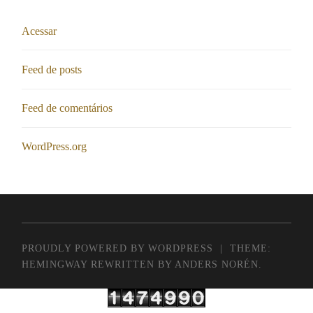
Acessar
Feed de posts
Feed de comentários
WordPress.org
PROUDLY POWERED BY WORDPRESS
|
THEME:
HEMINGWAY REWRITTEN BY
ANDERS NORÉN
.