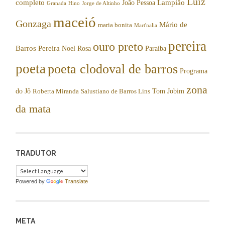
Luiz
completo
Lampião
João Pessoa
Granada
Hino
Jorge de Altinho
maceió
Gonzaga
Mário de
maria bonita
Mart'nalia
pereira
ouro preto
Barros Pereira
Noel Rosa
Paraíba
poeta
poeta clodoval de barros
Programa
zona
do Jô
Tom Jobim
Roberta Miranda
Salustiano de Barros Lins
da mata
TRADUTOR
Powered by
Translate
META