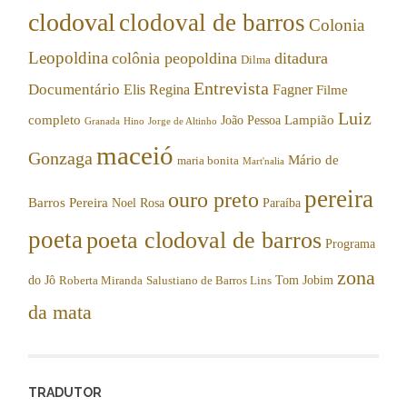
clodoval
clodoval de barros
Colonia
Leopoldina
colônia peopoldina
ditadura
Dilma
Entrevista
Documentário
Elis Regina
Fagner
Filme
Luiz
completo
Lampião
João Pessoa
Granada
Hino
Jorge de Altinho
maceió
Gonzaga
Mário de
maria bonita
Mart'nalia
pereira
ouro preto
Barros Pereira
Noel Rosa
Paraíba
poeta
poeta clodoval de barros
Programa
zona
do Jô
Tom Jobim
Roberta Miranda
Salustiano de Barros Lins
da mata
TRADUTOR