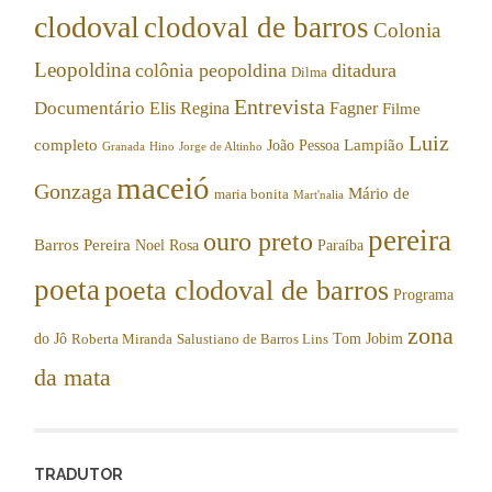
clodoval
clodoval de barros
Colonia
Leopoldina
colônia peopoldina
ditadura
Dilma
Entrevista
Documentário
Elis Regina
Fagner
Filme
Luiz
completo
Lampião
João Pessoa
Granada
Hino
Jorge de Altinho
maceió
Gonzaga
Mário de
maria bonita
Mart'nalia
pereira
ouro preto
Barros Pereira
Noel Rosa
Paraíba
poeta
poeta clodoval de barros
Programa
zona
do Jô
Tom Jobim
Roberta Miranda
Salustiano de Barros Lins
da mata
TRADUTOR