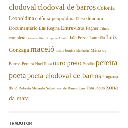
clodoval
clodoval de barros
Colonia
Leopoldina
colônia peopoldina
ditadura
Dilma
Entrevista
Documentário
Elis Regina
Fagner
Filme
Luiz
completo
Lampião
João Pessoa
Granada
Hino
Jorge de Altinho
maceió
Gonzaga
Mário de
maria bonita
Mart'nalia
pereira
ouro preto
Barros Pereira
Noel Rosa
Paraíba
poeta
poeta clodoval de barros
Programa
zona
do Jô
Tom Jobim
Roberta Miranda
Salustiano de Barros Lins
da mata
TRADUTOR