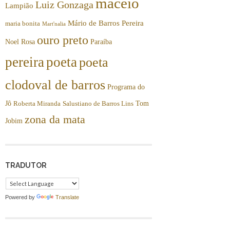
maceió
Luiz Gonzaga
Lampião
Mário de Barros Pereira
maria bonita
Mart'nalia
ouro preto
Noel Rosa
Paraíba
pereira
poeta
poeta
clodoval de barros
Programa do
Jô
Tom
Roberta Miranda
Salustiano de Barros Lins
zona da mata
Jobim
TRADUTOR
Powered by
Translate