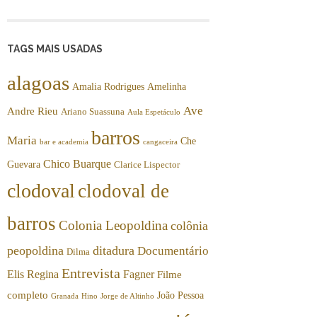
TAGS MAIS USADAS
alagoas
Amalia Rodrigues
Amelinha
Ave
Andre Rieu
Ariano Suassuna
Aula Espetáculo
barros
Maria
Che
bar e academia
cangaceira
Chico Buarque
Guevara
Clarice Lispector
clodoval
clodoval de
barros
Colonia Leopoldina
colônia
peopoldina
ditadura
Documentário
Dilma
Entrevista
Elis Regina
Fagner
Filme
completo
João Pessoa
Granada
Hino
Jorge de Altinho