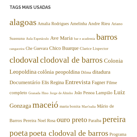
TAGS MAIS USADAS
alagoas
Andre Rieu
Amalia Rodrigues
Amelinha
Ariano
barros
Ave Maria
Suassuna
Aula Espetáculo
bar e academia
Chico Buarque
Che Guevara
Clarice Lispector
cangaceira
clodoval
clodoval de barros
Colonia
Leopoldina
colônia peopoldina
ditadura
Dilma
Entrevista
Documentário
Elis Regina
Fagner
Filme
Luiz
completo
Lampião
João Pessoa
Granada
Hino
Jorge de Altinho
maceió
Gonzaga
Mário de
maria bonita
Mart'nalia
pereira
ouro preto
Barros Pereira
Noel Rosa
Paraíba
poeta
poeta clodoval de barros
Programa