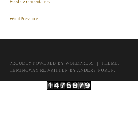
Feed de comentários
WordPress.org
PROUDLY POWERED BY WORDPRESS
|
THEME:
HEMINGWAY REWRITTEN BY
ANDERS NORÉN
.