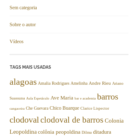
Sem categoria
Sobre o autor
Vídeos
TAGS MAIS USADAS
alagoas
Andre Rieu
Amalia Rodrigues
Amelinha
Ariano
barros
Ave Maria
Suassuna
Aula Espetáculo
bar e academia
Chico Buarque
Che Guevara
Clarice Lispector
cangaceira
clodoval
clodoval de barros
Colonia
Leopoldina
colônia peopoldina
ditadura
Dilma