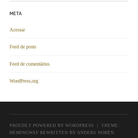
META
Acessar
Feed de posts
Feed de comentários
WordPress.org
PROUDLY POWERED BY WORDPRESS
|
THEME:
HEMINGWAY REWRITTEN BY
ANDERS NORÉN
.