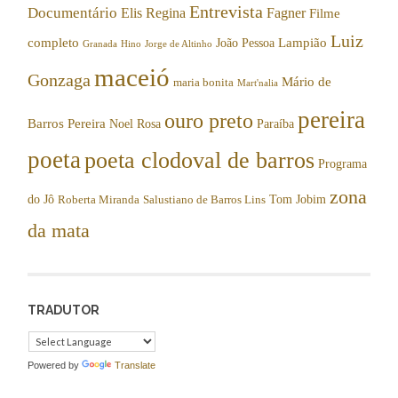
Entrevista
Documentário
Elis Regina
Fagner
Filme
Luiz
completo
Lampião
João Pessoa
Granada
Hino
Jorge de Altinho
maceió
Gonzaga
Mário de
maria bonita
Mart'nalia
pereira
ouro preto
Barros Pereira
Noel Rosa
Paraíba
poeta
poeta clodoval de barros
Programa
zona
do Jô
Tom Jobim
Roberta Miranda
Salustiano de Barros Lins
da mata
TRADUTOR
Powered by
Translate