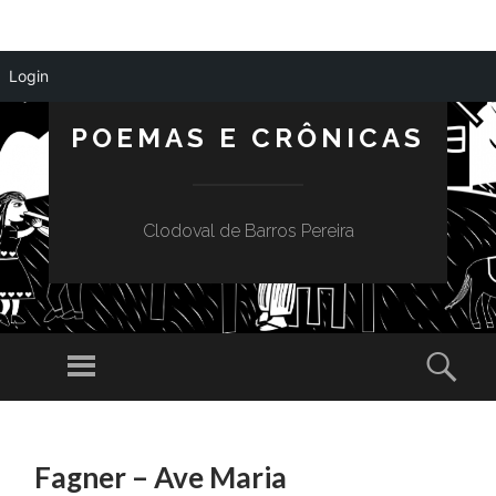
Login
POEMAS E CRÔNICAS
Clodoval de Barros Pereira
Menu
Sear
SKIP
TO
Fagner – Ave Maria
CONTENT