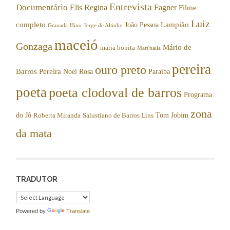
Entrevista
Documentário
Elis Regina
Fagner
Filme
Luiz
completo
Lampião
João Pessoa
Granada
Hino
Jorge de Altinho
maceió
Gonzaga
Mário de
maria bonita
Mart'nalia
pereira
ouro preto
Barros Pereira
Noel Rosa
Paraíba
poeta
poeta clodoval de barros
Programa
zona
do Jô
Tom Jobim
Roberta Miranda
Salustiano de Barros Lins
da mata
TRADUTOR
Powered by
Translate