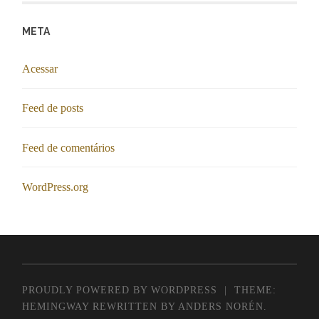
META
Acessar
Feed de posts
Feed de comentários
WordPress.org
PROUDLY POWERED BY WORDPRESS
|
THEME:
HEMINGWAY REWRITTEN BY
ANDERS NORÉN
.