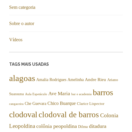
Sem categoria
Sobre o autor
Vídeos
TAGS MAIS USADAS
alagoas
Andre Rieu
Amalia Rodrigues
Amelinha
Ariano
barros
Ave Maria
Suassuna
Aula Espetáculo
bar e academia
Chico Buarque
Che Guevara
Clarice Lispector
cangaceira
clodoval
clodoval de barros
Colonia
Leopoldina
colônia peopoldina
ditadura
Dilma