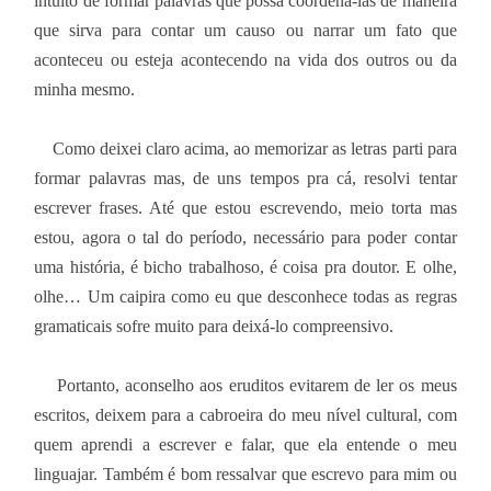
intuito de formar palavras que possa coordená-las de maneira
que sirva para contar um causo ou narrar um fato que
aconteceu ou esteja acontecendo na vida dos outros ou da
minha mesmo.
Como deixei claro acima, ao memorizar as letras parti para
formar palavras mas, de uns tempos pra cá, resolvi tentar
escrever frases. Até que estou escrevendo, meio torta mas
estou, agora o tal do período, necessário para poder contar
uma história, é bicho trabalhoso, é coisa pra doutor. E olhe,
olhe… Um caipira como eu que desconhece todas as regras
gramaticais sofre muito para deixá-lo compreensivo.
Portanto, aconselho aos eruditos evitarem de ler os meus
escritos, deixem para a cabroeira do meu nível cultural, com
quem aprendi a escrever e falar, que ela entende o meu
linguajar. Também é bom ressalvar que escrevo para mim ou