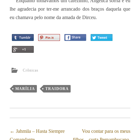
Enquanto tomávamos um cafezinho, Angélica sorria e eu
lhe agradecia por ter-me arrancado dos braços daquela que
eu chamava pelo nome da amada de Dirceu.
Crônicas
MARÍLIA
TRAIDORA
←
Jahmila – Hasta Siempre
Vou contar para os meus
Post navigation
Comandante
filhos – curta Pernambucano.