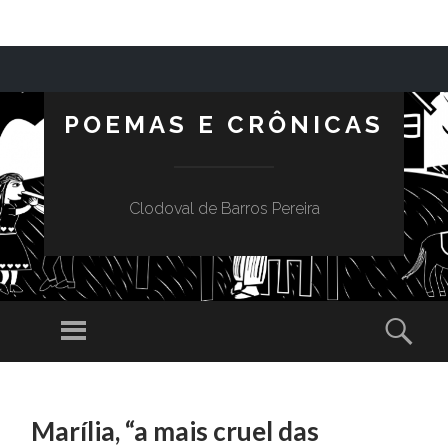
POEMAS E CRÔNICAS
Clodoval de Barros Pereira
Menu
Sear
SKIP TO CONTENT
Marília, “a mais cruel das