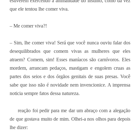
estiverem exercendo a animalidade do instinto, como da vez
que ele tentou lhe comer viva.
– Me comer viva?!
– Sim, lhe comer viva! Será que você nunca ouviu falar dos
desequilibrados que comem vivas as mulheres que eles
atraem? Comem, sim! Esses maníacos são carnívoros. Eles
mordem, arrancam pedaços, mastigam e engolem cruas as
partes dos seios e dos órgãos genitais de suas presas. Você
sabe que isso não é novidade nem invencionice. A imprensa
noticia sempre fatos dessa natureza.
reação foi pedir para me dar um abraço com a alegação
de que gostava muito de mim. Olhei-a nos olhos para depois
lhe dizer: