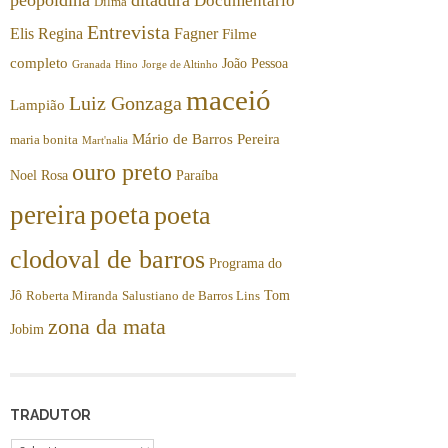
Documentário
Dilma
Entrevista
Elis Regina
Fagner
Filme
completo
João Pessoa
Granada
Hino
Jorge de Altinho
maceió
Luiz Gonzaga
Lampião
Mário de Barros Pereira
maria bonita
Mart'nalia
ouro preto
Noel Rosa
Paraíba
pereira
poeta
poeta
clodoval de barros
Programa do
Jô
Tom
Roberta Miranda
Salustiano de Barros Lins
zona da mata
Jobim
TRADUTOR