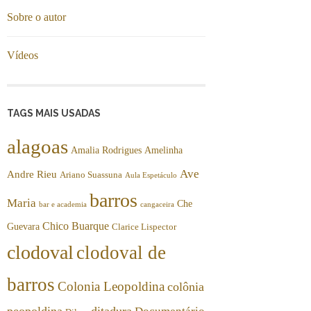
Sobre o autor
Vídeos
TAGS MAIS USADAS
alagoas
Amalia Rodrigues
Amelinha
Ave
Andre Rieu
Ariano Suassuna
Aula Espetáculo
barros
Maria
Che
bar e academia
cangaceira
Chico Buarque
Guevara
Clarice Lispector
clodoval
clodoval de
barros
Colonia Leopoldina
colônia
peopoldina
ditadura