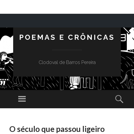
POEMAS E CRÔNICAS
Clodoval de Barros Pereira
Menu
Sear
SKIP TO CONTENT
O século que passou ligeiro