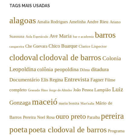
TAGS MAIS USADAS
alagoas
Andre Rieu
Amalia Rodrigues
Amelinha
Ariano
barros
Ave Maria
Suassuna
Aula Espetáculo
bar e academia
Chico Buarque
Che Guevara
Clarice Lispector
cangaceira
clodoval
clodoval de barros
Colonia
Leopoldina
colônia peopoldina
ditadura
Dilma
Entrevista
Documentário
Elis Regina
Fagner
Filme
Luiz
completo
Lampião
João Pessoa
Granada
Hino
Jorge de Altinho
maceió
Gonzaga
Mário de
maria bonita
Mart'nalia
pereira
ouro preto
Barros Pereira
Noel Rosa
Paraíba
poeta
poeta clodoval de barros
Programa