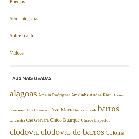
Poemas
Sem categoria
Sobre o autor
Vídeos
TAGS MAIS USADAS
alagoas
Andre Rieu
Amalia Rodrigues
Amelinha
Ariano
barros
Ave Maria
Suassuna
Aula Espetáculo
bar e academia
Chico Buarque
Che Guevara
Clarice Lispector
cangaceira
clodoval
clodoval de barros
Colonia