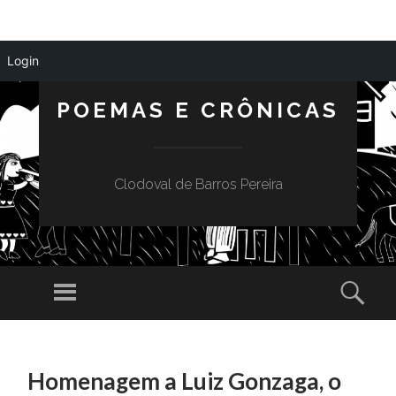
Login
POEMAS E CRÔNICAS
Clodoval de Barros Pereira
Menu
Sear
SKIP
TO
Homenagem a Luiz Gonzaga, o
CONTENT