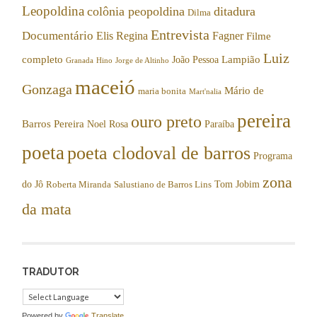
Leopoldina
colônia peopoldina
ditadura
Dilma
Entrevista
Documentário
Elis Regina
Fagner
Filme
Luiz
completo
Lampião
João Pessoa
Granada
Hino
Jorge de Altinho
maceió
Gonzaga
Mário de
maria bonita
Mart'nalia
pereira
ouro preto
Barros Pereira
Noel Rosa
Paraíba
poeta
poeta clodoval de barros
Programa
zona
do Jô
Tom Jobim
Roberta Miranda
Salustiano de Barros Lins
da mata
TRADUTOR
Powered by
Translate