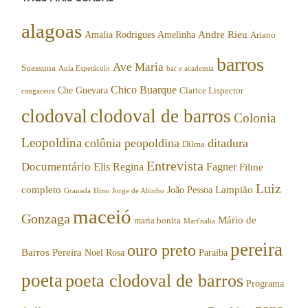
alagoas
Andre Rieu
Amalia Rodrigues
Amelinha
Ariano
barros
Ave Maria
Suassuna
Aula Espetáculo
bar e academia
Chico Buarque
Che Guevara
Clarice Lispector
cangaceira
clodoval
clodoval de barros
Colonia
Leopoldina
colônia peopoldina
ditadura
Dilma
Entrevista
Documentário
Elis Regina
Fagner
Filme
Luiz
completo
Lampião
João Pessoa
Granada
Hino
Jorge de Altinho
maceió
Gonzaga
Mário de
maria bonita
Mart'nalia
pereira
ouro preto
Barros Pereira
Noel Rosa
Paraíba
poeta
poeta clodoval de barros
Programa