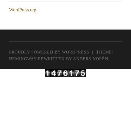
WordPress.org
PROUDLY POWERED BY WORDPRESS
|
THEME:
HEMINGWAY REWRITTEN BY
ANDERS NORÉN
.