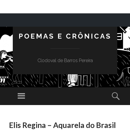
POEMAS E CRÔNICAS
Clodoval de Barros Pereira
Menu
Sear
SKIP TO CONTENT
Elis Regina – Aquarela do Brasil