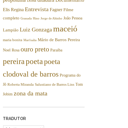
Documentário
Dilma
Entrevista
Elis Regina
Fagner
Filme
completo
João Pessoa
Granada
Hino
Jorge de Altinho
maceió
Luiz Gonzaga
Lampião
Mário de Barros Pereira
maria bonita
Mart'nalia
ouro preto
Noel Rosa
Paraíba
pereira
poeta
poeta
clodoval de barros
Programa do
Jô
Tom
Roberta Miranda
Salustiano de Barros Lins
zona da mata
Jobim
TRADUTOR