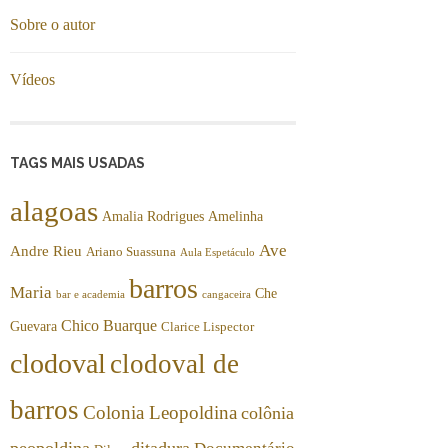
Sobre o autor
Vídeos
TAGS MAIS USADAS
alagoas
Amalia Rodrigues
Amelinha
Ave
Andre Rieu
Ariano Suassuna
Aula Espetáculo
barros
Maria
Che
bar e academia
cangaceira
Chico Buarque
Guevara
Clarice Lispector
clodoval
clodoval de
barros
Colonia Leopoldina
colônia
peopoldina
ditadura