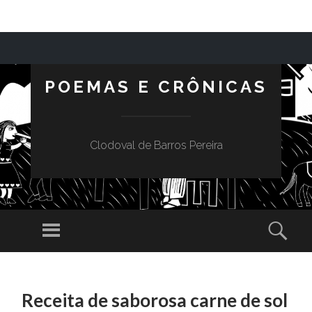
POEMAS E CRÔNICAS
Clodoval de Barros Pereira
Menu
Sear
SKIP TO CONTENT
Receita de saborosa carne de sol