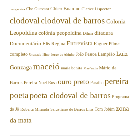
Chico Buarque
Che Guevara
Clarice Lispector
cangaceira
clodoval
clodoval de barros
Colonia
Leopoldina
colônia peopoldina
ditadura
Dilma
Entrevista
Documentário
Elis Regina
Fagner
Filme
Luiz
completo
Lampião
João Pessoa
Granada
Hino
Jorge de Altinho
maceió
Gonzaga
Mário de
maria bonita
Mart'nalia
pereira
ouro preto
Barros Pereira
Noel Rosa
Paraíba
poeta
poeta clodoval de barros
Programa
zona
do Jô
Tom Jobim
Roberta Miranda
Salustiano de Barros Lins
da mata