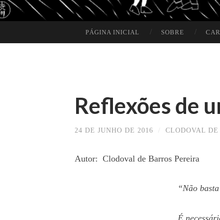
PÁGINA INICIAL
SOBRE
CAR
SKIP TO CONTENT
Reflexões de 
24 DE JUNHO DE 2016
/
CLODOVAL DE
Autor: Clodoval de Barros Pereira
“Não basta 
É necessári