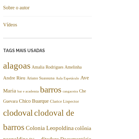
Sobre o autor
Vídeos
TAGS MAIS USADAS
alagoas
Amalia Rodrigues
Amelinha
Ave
Andre Rieu
Ariano Suassuna
Aula Espetáculo
barros
Maria
Che
bar e academia
cangaceira
Chico Buarque
Guevara
Clarice Lispector
clodoval
clodoval de
barros
Colonia Leopoldina
colônia
peopoldina
ditadura