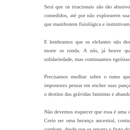
Será que os irracionais são tão abus
comedidos, até por não explorarem sua
que manifestem fisiológica e instintivam
E lembramos que os elefantes não de
morte os ronda. A nós, já houve qu
solidariedade, mas continuamos egoístas,
Precisamos meditar sobre o rumo qu
impostores pensar em encher suas pança
o destino das grávidas famintas e aband
Não devemos esquecer que essa é uma d
Creio ser uma herança ancestral, contu
combate, desde que se reparta o fruto do