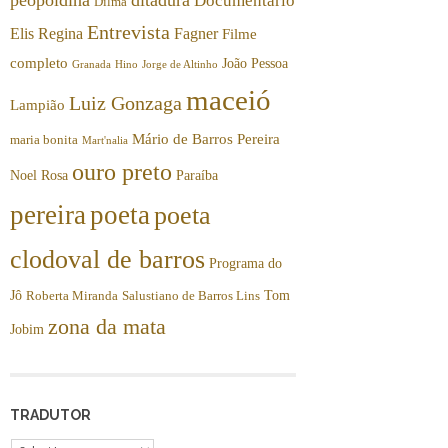
Documentário
Dilma
Entrevista
Elis Regina
Fagner
Filme
completo
João Pessoa
Granada
Hino
Jorge de Altinho
maceió
Luiz Gonzaga
Lampião
Mário de Barros Pereira
maria bonita
Mart'nalia
ouro preto
Noel Rosa
Paraíba
pereira
poeta
poeta
clodoval de barros
Programa do
Jô
Tom
Roberta Miranda
Salustiano de Barros Lins
zona da mata
Jobim
TRADUTOR