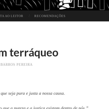
TA AO LEITOR
RECOMENDAÇÕES
um terráqueo
 BARROS PEREIRA
que seja pura e justa a nossa causa.
o que a pureza e a justiça existam dentro de nós.”