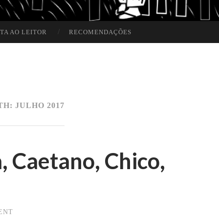
TA AO LEITOR
RECOMENDAÇÕES
TH:
JULHO 2017
 Caetano, Chico,
ENT