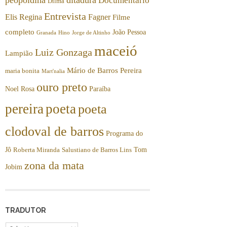
Documentário
Dilma
Entrevista
Elis Regina
Fagner
Filme
completo
João Pessoa
Granada
Hino
Jorge de Altinho
maceió
Luiz Gonzaga
Lampião
Mário de Barros Pereira
maria bonita
Mart'nalia
ouro preto
Noel Rosa
Paraíba
pereira
poeta
poeta
clodoval de barros
Programa do
Jô
Tom
Roberta Miranda
Salustiano de Barros Lins
zona da mata
Jobim
TRADUTOR