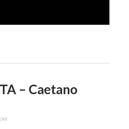
A – Caetano
ENT