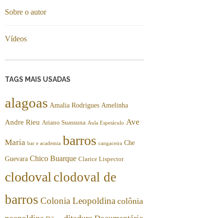
Sobre o autor
Vídeos
TAGS MAIS USADAS
alagoas
Amalia Rodrigues
Amelinha
Ave
Andre Rieu
Ariano Suassuna
Aula Espetáculo
barros
Maria
Che
bar e academia
cangaceira
Chico Buarque
Guevara
Clarice Lispector
clodoval
clodoval de
barros
Colonia Leopoldina
colônia
peopoldina
ditadura