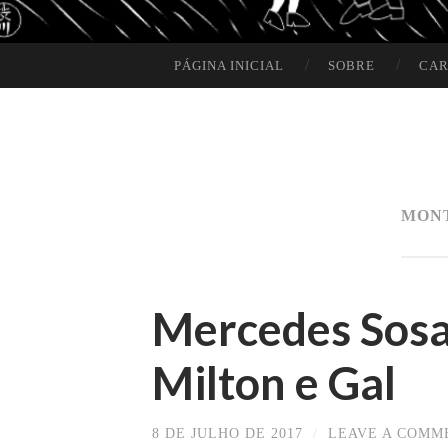
PÁGINA INICIAL
SOBRE
CAR
SKIP TO CONTENT
MON
Mercedes Sosa,
Milton e Gal
8 DE JULHO DE 2017
/
LEAVE A COMM