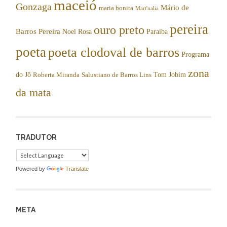
maceió
Gonzaga
Mário de
maria bonita
Mart'nalia
pereira
ouro preto
Barros Pereira
Noel Rosa
Paraíba
poeta
poeta clodoval de barros
Programa
zona
do Jô
Tom Jobim
Roberta Miranda
Salustiano de Barros Lins
da mata
TRADUTOR
Powered by
Translate
META