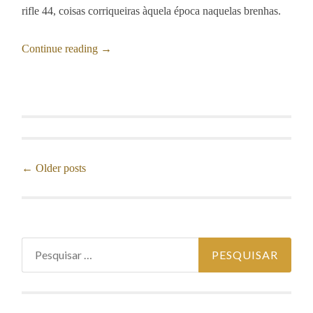
rifle 44, coisas corriqueiras àquela época naquelas brenhas.
Continue reading
→
Posts
←
Older posts
navigation
Pesquisar
por: