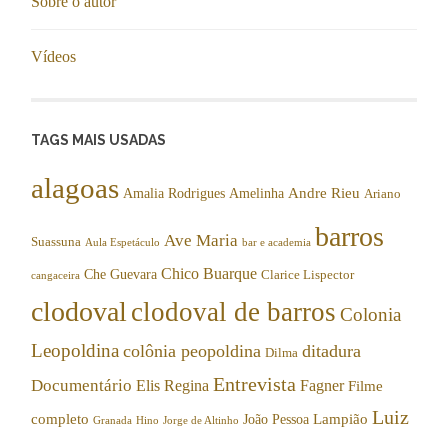
Sobre o autor
Vídeos
TAGS MAIS USADAS
alagoas
Andre Rieu
Amalia Rodrigues
Amelinha
Ariano
barros
Ave Maria
Suassuna
Aula Espetáculo
bar e academia
Chico Buarque
Che Guevara
Clarice Lispector
cangaceira
clodoval
clodoval de barros
Colonia
Leopoldina
colônia peopoldina
ditadura
Dilma
Entrevista
Documentário
Elis Regina
Fagner
Filme
Luiz
completo
Lampião
João Pessoa
Granada
Hino
Jorge de Altinho