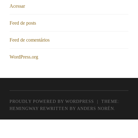
Acessar
Feed de posts
Feed de comentários
WordPress.org
PROUDLY POWERED BY WORDPRESS
|
THEME:
HEMINGWAY REWRITTEN BY
ANDERS NORÉN
.