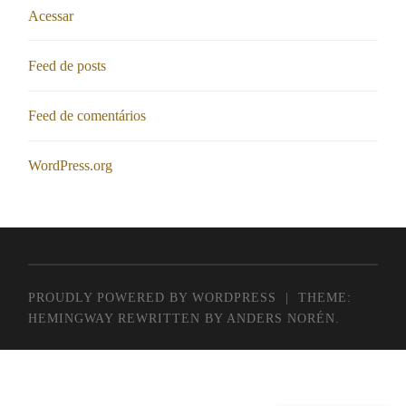
Acessar
Feed de posts
Feed de comentários
WordPress.org
PROUDLY POWERED BY WORDPRESS
|
THEME:
HEMINGWAY REWRITTEN BY
ANDERS NORÉN
.