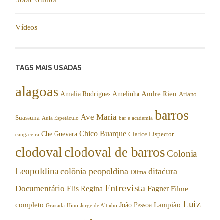
Vídeos
TAGS MAIS USADAS
alagoas
Andre Rieu
Amalia Rodrigues
Amelinha
Ariano
barros
Ave Maria
Suassuna
Aula Espetáculo
bar e academia
Chico Buarque
Che Guevara
Clarice Lispector
cangaceira
clodoval
clodoval de barros
Colonia
Leopoldina
colônia peopoldina
ditadura
Dilma
Entrevista
Documentário
Elis Regina
Fagner
Filme
Luiz
completo
Lampião
João Pessoa
Granada
Hino
Jorge de Altinho