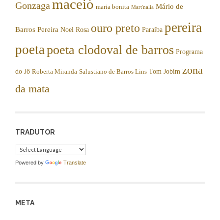
maceió
Gonzaga
Mário de
maria bonita
Mart'nalia
pereira
ouro preto
Barros Pereira
Noel Rosa
Paraíba
poeta
poeta clodoval de barros
Programa
zona
do Jô
Tom Jobim
Roberta Miranda
Salustiano de Barros Lins
da mata
TRADUTOR
Powered by
Translate
META