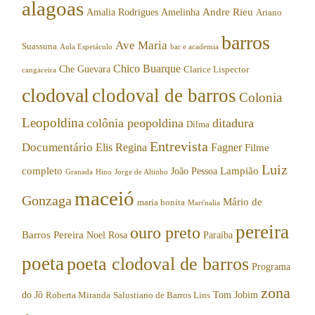
alagoas
Andre Rieu
Amalia Rodrigues
Amelinha
Ariano
barros
Ave Maria
Suassuna
Aula Espetáculo
bar e academia
Chico Buarque
Che Guevara
Clarice Lispector
cangaceira
clodoval
clodoval de barros
Colonia
Leopoldina
colônia peopoldina
ditadura
Dilma
Entrevista
Documentário
Elis Regina
Fagner
Filme
Luiz
completo
Lampião
João Pessoa
Granada
Hino
Jorge de Altinho
maceió
Gonzaga
Mário de
maria bonita
Mart'nalia
pereira
ouro preto
Barros Pereira
Noel Rosa
Paraíba
poeta
poeta clodoval de barros
Programa
zona
do Jô
Tom Jobim
Roberta Miranda
Salustiano de Barros Lins