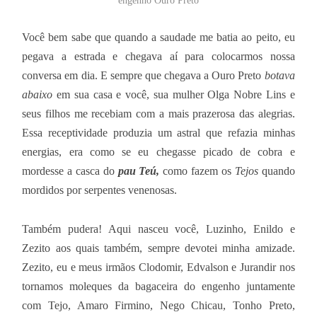
engenho Ouro Preto
Você bem sabe que quando a saudade me batia ao peito, eu
pegava a estrada e chegava aí para colocarmos nossa
conversa em dia. E sempre que chegava a Ouro Preto
botava
abaixo
em sua casa e você, sua mulher Olga Nobre Lins e
seus filhos me recebiam com a mais prazerosa das alegrias.
Essa receptividade produzia um astral que refazia minhas
energias, era como se eu chegasse picado de cobra e
mordesse a casca do
pau Teú,
como fazem os
Tejos
quando
mordidos por serpentes venenosas.
Também pudera! Aqui nasceu você, Luzinho, Enildo e
Zezito aos quais também, sempre devotei minha amizade.
Zezito, eu e meus irmãos Clodomir, Edvalson e Jurandir nos
tornamos moleques da bagaceira do engenho juntamente
com Tejo, Amaro Firmino, Nego Chicau, Tonho Preto,