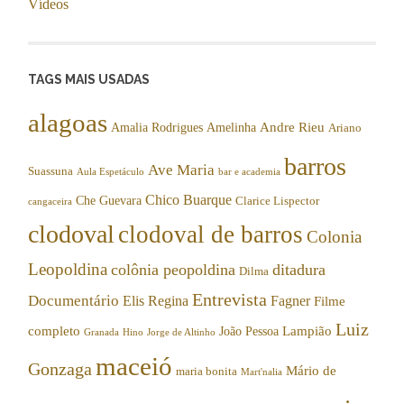
Vídeos
TAGS MAIS USADAS
alagoas
Andre Rieu
Amalia Rodrigues
Amelinha
Ariano
barros
Ave Maria
Suassuna
Aula Espetáculo
bar e academia
Chico Buarque
Che Guevara
Clarice Lispector
cangaceira
clodoval
clodoval de barros
Colonia
Leopoldina
colônia peopoldina
ditadura
Dilma
Entrevista
Documentário
Elis Regina
Fagner
Filme
Luiz
completo
Lampião
João Pessoa
Granada
Hino
Jorge de Altinho
maceió
Gonzaga
Mário de
maria bonita
Mart'nalia