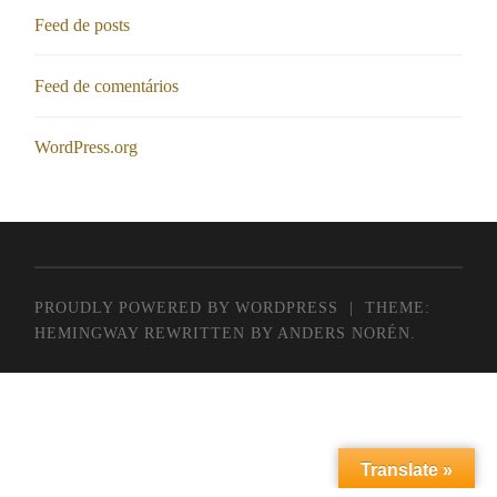
Feed de posts
Feed de comentários
WordPress.org
PROUDLY POWERED BY WORDPRESS
|
THEME:
HEMINGWAY REWRITTEN BY
ANDERS NORÉN
.
Translate »