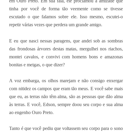
em Ouro Preto. Em sua fala, ele proclamou a amizade que
tinha por você de forma tão veemente como se tivesse
escutado o que falamos sobre ele. Isso mesmo, escutei-o
repetir várias vezes que perdera um grande amigo.
E eu que nasci nessas paragens, que andei sob as sombras
das frondosas árvores destas matas, mergulhei nos riachos,
montei cavalos, e convivi com homens bons e amazonas
bonitas e meigas, o que dizer?
A voz embarga, os olhos marejam e não consigo enxergar
com nitidez os campos que eram tão meus. E você sabe mais
que eu, as terras não têm alma, são as pessoas que dão alma
às terras. E você, Edson, sempre doou seu corpo e sua alma
ao engenho Ouro Preto.
Tanto é que você pediu que voltassem seu corpo para o sono