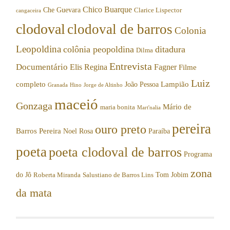
Chico Buarque
Che Guevara
Clarice Lispector
cangaceira
clodoval
clodoval de barros
Colonia
Leopoldina
colônia peopoldina
ditadura
Dilma
Entrevista
Documentário
Elis Regina
Fagner
Filme
Luiz
completo
Lampião
João Pessoa
Granada
Hino
Jorge de Altinho
maceió
Gonzaga
Mário de
maria bonita
Mart'nalia
pereira
ouro preto
Barros Pereira
Noel Rosa
Paraíba
poeta
poeta clodoval de barros
Programa
zona
do Jô
Tom Jobim
Roberta Miranda
Salustiano de Barros Lins
da mata