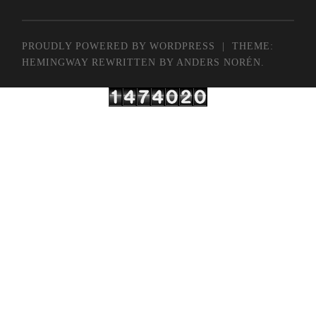
PROUDLY POWERED BY WORDPRESS
|
THEME:
HEMINGWAY REWRITTEN BY
ANDERS NORÉN
.