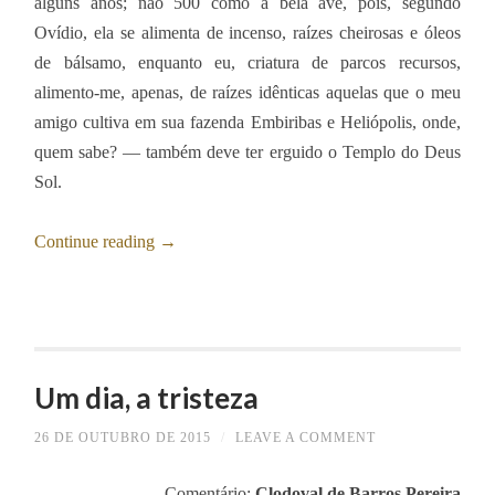
alguns anos; não 500 como a bela ave, pois, segundo
Ovídio, ela se alimenta de incenso, raízes cheirosas e óleos
de bálsamo, enquanto eu, criatura de parcos recursos,
alimento-me, apenas, de raízes idênticas aquelas que o meu
amigo cultiva em sua fazenda Embiribas e Heliópolis, onde,
quem sabe? ― também deve ter erguido o Templo do Deus
Sol.
Continue reading
→
Um dia, a tristeza
26 DE OUTUBRO DE 2015
/
LEAVE A COMMENT
Comentário:
Clodoval de Barros Pereira