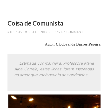
Coisa de Comunista
5 DE NOVEMBRO DE 2015
/
LEAVE A COMMENT
Autor:
Clodoval de Barros Pereira
Estimada companheira, Professora Maria
Alba Correia, estas linhas foram inspiradas
no amor que você devota aos oprimidos.