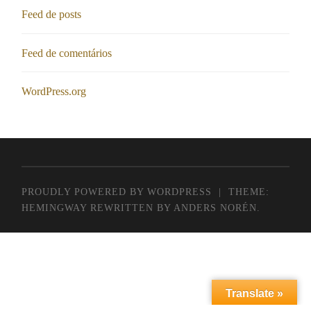
Feed de posts
Feed de comentários
WordPress.org
PROUDLY POWERED BY WORDPRESS
|
THEME:
HEMINGWAY REWRITTEN BY
ANDERS NORÉN
.
Translate »