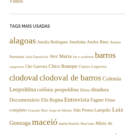
Vídeos
TAGS MAIS USADAS
alagoas
Andre Rieu
Amalia Rodrigues
Amelinha
Ariano
barros
Ave Maria
Suassuna
Aula Espetáculo
bar e academia
Chico Buarque
Che Guevara
Clarice Lispector
cangaceira
clodoval
clodoval de barros
Colonia
Leopoldina
colônia peopoldina
ditadura
Dilma
Entrevista
Documentário
Elis Regina
Fagner
Filme
Luiz
completo
Lampião
João Pessoa
Granada
Hino
Jorge de Altinho
maceió
Gonzaga
Mário de
maria bonita
Mart'nalia