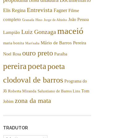
Documentário
Dilma
Entrevista
Elis Regina
Fagner
Filme
completo
João Pessoa
Granada
Hino
Jorge de Altinho
maceió
Luiz Gonzaga
Lampião
Mário de Barros Pereira
maria bonita
Mart'nalia
ouro preto
Noel Rosa
Paraíba
pereira
poeta
poeta
clodoval de barros
Programa do
Jô
Tom
Roberta Miranda
Salustiano de Barros Lins
zona da mata
Jobim
TRADUTOR