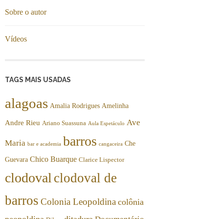
Sobre o autor
Vídeos
TAGS MAIS USADAS
alagoas
Amalia Rodrigues
Amelinha
Ave
Andre Rieu
Ariano Suassuna
Aula Espetáculo
barros
Maria
Che
bar e academia
cangaceira
Chico Buarque
Guevara
Clarice Lispector
clodoval
clodoval de
barros
Colonia Leopoldina
colônia
peopoldina
ditadura