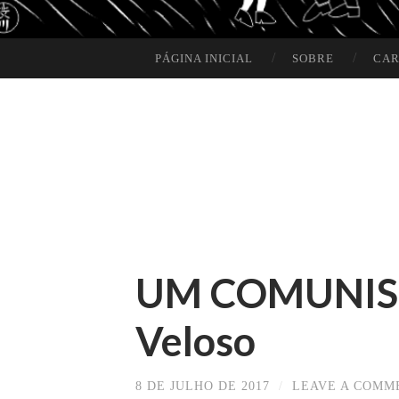
PÁGINA INICIAL
SOBRE
CAR
SKIP TO CONTENT
UM COMUNIST
Veloso
8 DE JULHO DE 2017
/
LEAVE A COMM