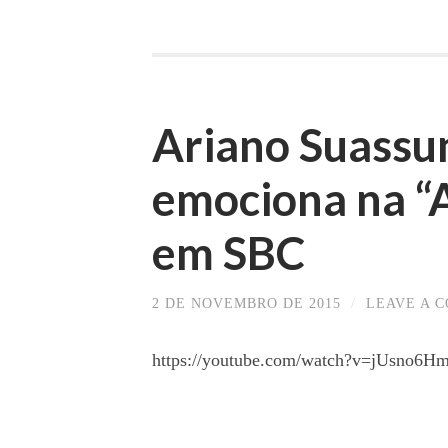
Ariano Suassun
emociona na “A
em SBC
2 DE NOVEMBRO DE 2015
/
LEAVE A 
https://youtube.com/watch?v=jUsno