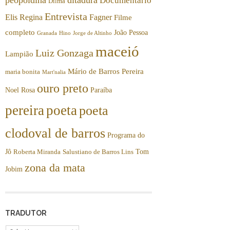
Documentário
Dilma
Entrevista
Elis Regina
Fagner
Filme
completo
João Pessoa
Granada
Hino
Jorge de Altinho
maceió
Luiz Gonzaga
Lampião
Mário de Barros Pereira
maria bonita
Mart'nalia
ouro preto
Noel Rosa
Paraíba
pereira
poeta
poeta
clodoval de barros
Programa do
Jô
Tom
Roberta Miranda
Salustiano de Barros Lins
zona da mata
Jobim
TRADUTOR