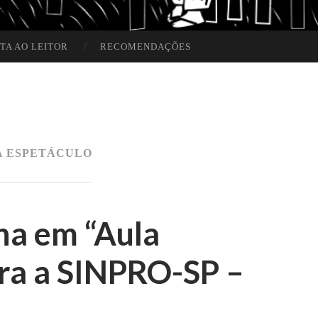
TA AO LEITOR
RECOMENDAÇÕES
A ESPETÁCULO
na em “Aula
ara a SINPRO-SP –