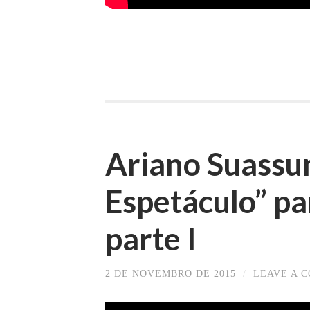
Ariano Suassu
Espetáculo” p
parte I
2 DE NOVEMBRO DE 2015
/
LEAVE A 