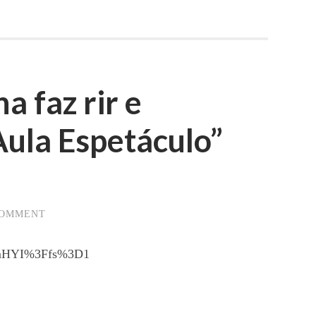
a faz rir e
ula Espetáculo”
COMMENT
6HmHYI%3Ffs%3D1