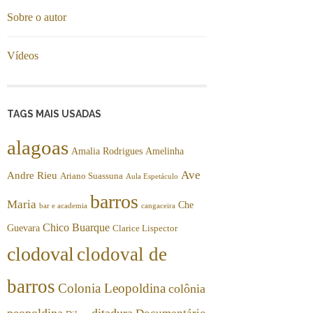
Sobre o autor
Vídeos
TAGS MAIS USADAS
alagoas
Amalia Rodrigues
Amelinha
Ave
Andre Rieu
Ariano Suassuna
Aula Espetáculo
barros
Maria
Che
bar e academia
cangaceira
Chico Buarque
Guevara
Clarice Lispector
clodoval
clodoval de
barros
Colonia Leopoldina
colônia
peopoldina
ditadura