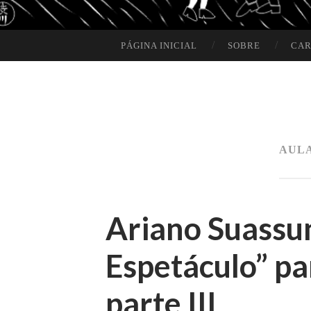
PÁGINA INICIAL
SOBRE
CAR
SKIP TO CONTENT
AUL
Ariano Suassu
Espetáculo” p
parte III