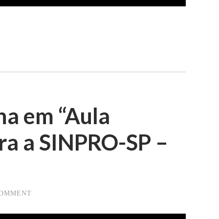
na em “Aula
ara a SINPRO-SP –
COMMENT