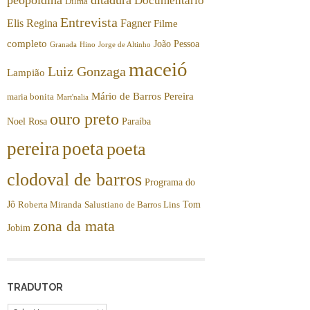
Documentário
Dilma
Entrevista
Elis Regina
Fagner
Filme
completo
João Pessoa
Granada
Hino
Jorge de Altinho
maceió
Luiz Gonzaga
Lampião
Mário de Barros Pereira
maria bonita
Mart'nalia
ouro preto
Noel Rosa
Paraíba
pereira
poeta
poeta
clodoval de barros
Programa do
Jô
Tom
Roberta Miranda
Salustiano de Barros Lins
zona da mata
Jobim
TRADUTOR