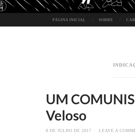
PÁGINA INICIAL
SOBRE
CAR
SKIP TO CONTENT
INDICA
UM COMUNIST
Veloso
8 DE JULHO DE 2017
/
LEAVE A COMM