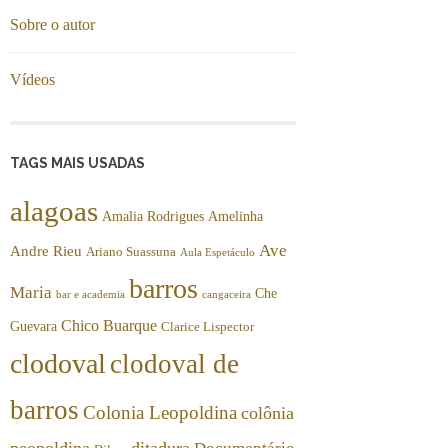
Sobre o autor
Vídeos
TAGS MAIS USADAS
alagoas
Amalia Rodrigues
Amelinha
Ave
Andre Rieu
Ariano Suassuna
Aula Espetáculo
barros
Maria
Che
bar e academia
cangaceira
Chico Buarque
Guevara
Clarice Lispector
clodoval
clodoval de
barros
Colonia Leopoldina
colônia
peopoldina
ditadura