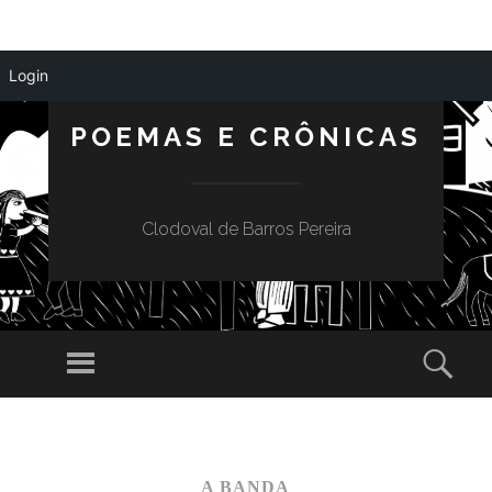
Login
POEMAS E CRÔNICAS
Clodoval de Barros Pereira
Menu
Sear
SKIP
TO
CONTENT
A BANDA