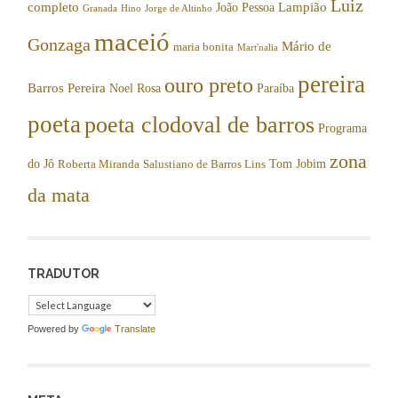
Luiz
completo
Lampião
João Pessoa
Granada
Hino
Jorge de Altinho
maceió
Gonzaga
Mário de
maria bonita
Mart'nalia
pereira
ouro preto
Barros Pereira
Noel Rosa
Paraíba
poeta
poeta clodoval de barros
Programa
zona
do Jô
Tom Jobim
Roberta Miranda
Salustiano de Barros Lins
da mata
TRADUTOR
Powered by
Translate