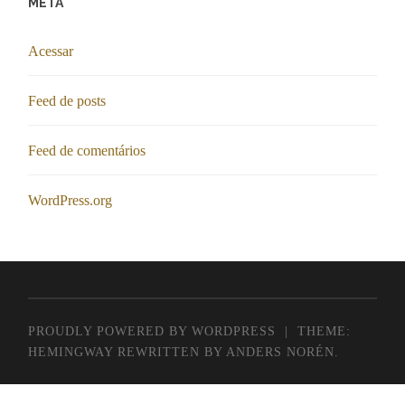
META
Acessar
Feed de posts
Feed de comentários
WordPress.org
PROUDLY POWERED BY WORDPRESS
|
THEME:
HEMINGWAY REWRITTEN BY
ANDERS NORÉN
.