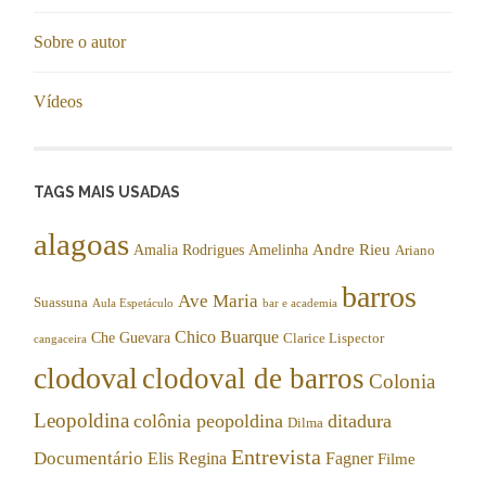
Sobre o autor
Vídeos
TAGS MAIS USADAS
alagoas
Andre Rieu
Amalia Rodrigues
Amelinha
Ariano
barros
Ave Maria
Suassuna
Aula Espetáculo
bar e academia
Chico Buarque
Che Guevara
Clarice Lispector
cangaceira
clodoval
clodoval de barros
Colonia
Leopoldina
colônia peopoldina
ditadura
Dilma
Entrevista
Documentário
Elis Regina
Fagner
Filme