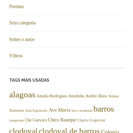
Poemas
Sem categoria
Sobre o autor
Vídeos
TAGS MAIS USADAS
alagoas
Andre Rieu
Amalia Rodrigues
Amelinha
Ariano
barros
Ave Maria
Suassuna
Aula Espetáculo
bar e academia
Chico Buarque
Che Guevara
Clarice Lispector
cangaceira
clodoval
clodoval de barros
Colonia