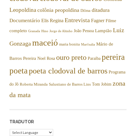
Leopoldina
colônia peopoldina
ditadura
Dilma
Entrevista
Documentário
Elis Regina
Fagner
Filme
Luiz
completo
Lampião
João Pessoa
Granada
Hino
Jorge de Altinho
maceió
Gonzaga
Mário de
maria bonita
Mart'nalia
pereira
ouro preto
Barros Pereira
Noel Rosa
Paraíba
poeta
poeta clodoval de barros
Programa
zona
do Jô
Tom Jobim
Roberta Miranda
Salustiano de Barros Lins
da mata
TRADUTOR