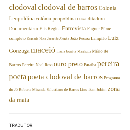
clodoval
clodoval de barros
Colonia
Leopoldina
colônia peopoldina
ditadura
Dilma
Entrevista
Documentário
Elis Regina
Fagner
Filme
Luiz
completo
Lampião
João Pessoa
Granada
Hino
Jorge de Altinho
maceió
Gonzaga
Mário de
maria bonita
Mart'nalia
pereira
ouro preto
Barros Pereira
Noel Rosa
Paraíba
poeta
poeta clodoval de barros
Programa
zona
do Jô
Tom Jobim
Roberta Miranda
Salustiano de Barros Lins
da mata
TRADUTOR