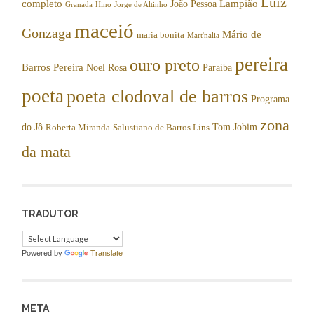
Luiz
completo
Lampião
João Pessoa
Granada
Hino
Jorge de Altinho
maceió
Gonzaga
Mário de
maria bonita
Mart'nalia
pereira
ouro preto
Barros Pereira
Noel Rosa
Paraíba
poeta
poeta clodoval de barros
Programa
zona
do Jô
Tom Jobim
Roberta Miranda
Salustiano de Barros Lins
da mata
TRADUTOR
Powered by
Translate
META