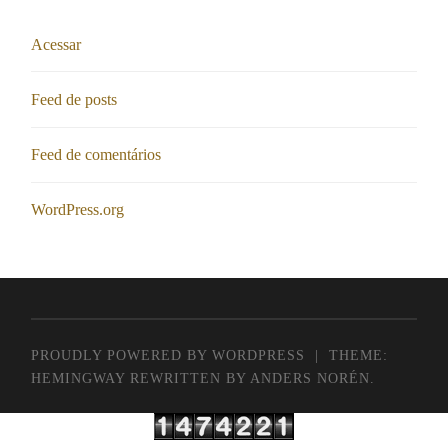
Acessar
Feed de posts
Feed de comentários
WordPress.org
PROUDLY POWERED BY WORDPRESS
|
THEME:
HEMINGWAY REWRITTEN BY
ANDERS NORÉN
.