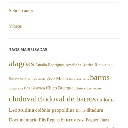
Sobre o autor
Vídeos
TAGS MAIS USADAS
alagoas
Andre Rieu
Amalia Rodrigues
Amelinha
Ariano
barros
Ave Maria
Suassuna
Aula Espetáculo
bar e academia
Chico Buarque
Che Guevara
Clarice Lispector
cangaceira
clodoval
clodoval de barros
Colonia
Leopoldina
colônia peopoldina
ditadura
Dilma
Entrevista
Documentário
Elis Regina
Fagner
Filme