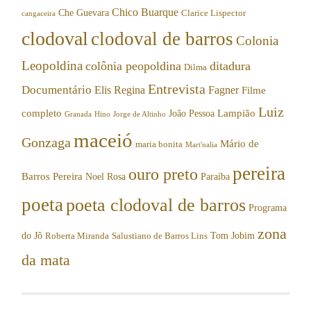
Chico Buarque
Che Guevara
Clarice Lispector
cangaceira
clodoval
clodoval de barros
Colonia
Leopoldina
colônia peopoldina
ditadura
Dilma
Entrevista
Documentário
Elis Regina
Fagner
Filme
Luiz
completo
Lampião
João Pessoa
Granada
Hino
Jorge de Altinho
maceió
Gonzaga
Mário de
maria bonita
Mart'nalia
pereira
ouro preto
Barros Pereira
Noel Rosa
Paraíba
poeta
poeta clodoval de barros
Programa
zona
do Jô
Tom Jobim
Roberta Miranda
Salustiano de Barros Lins
da mata