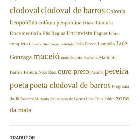
clodoval
clodoval de barros
Colonia
Leopoldina
colônia peopoldina
ditadura
Dilma
Entrevista
Documentário
Elis Regina
Fagner
Filme
Luiz
completo
Lampião
João Pessoa
Granada
Hino
Jorge de Altinho
maceió
Gonzaga
Mário de
maria bonita
Mart'nalia
pereira
ouro preto
Barros Pereira
Noel Rosa
Paraíba
poeta
poeta clodoval de barros
Programa
zona
do Jô
Tom Jobim
Roberta Miranda
Salustiano de Barros Lins
da mata
TRADUTOR