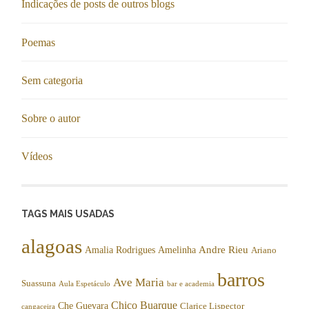
Indicações de posts de outros blogs
Poemas
Sem categoria
Sobre o autor
Vídeos
TAGS MAIS USADAS
alagoas
Andre Rieu
Amalia Rodrigues
Amelinha
Ariano
barros
Ave Maria
Suassuna
Aula Espetáculo
bar e academia
Chico Buarque
Che Guevara
Clarice Lispector
cangaceira