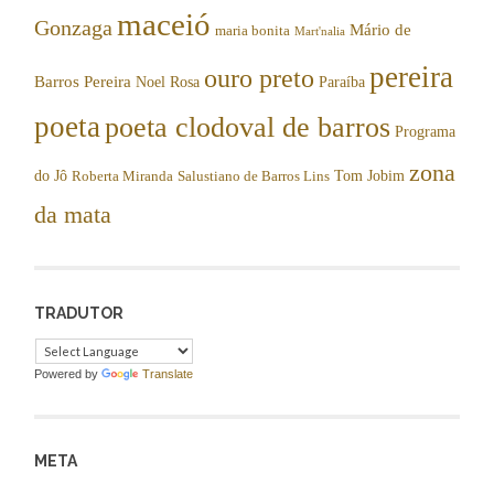
maceió
Gonzaga
Mário de
maria bonita
Mart'nalia
pereira
ouro preto
Barros Pereira
Noel Rosa
Paraíba
poeta
poeta clodoval de barros
Programa
zona
do Jô
Tom Jobim
Roberta Miranda
Salustiano de Barros Lins
da mata
TRADUTOR
Powered by
Translate
META