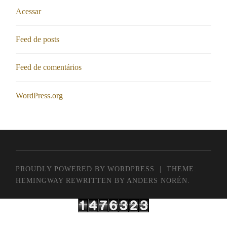
Acessar
Feed de posts
Feed de comentários
WordPress.org
PROUDLY POWERED BY WORDPRESS
|
THEME:
HEMINGWAY REWRITTEN BY
ANDERS NORÉN
.