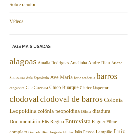
Sobre o autor
Vídeos
TAGS MAIS USADAS
alagoas
Andre Rieu
Amalia Rodrigues
Amelinha
Ariano
barros
Ave Maria
Suassuna
Aula Espetáculo
bar e academia
Chico Buarque
Che Guevara
Clarice Lispector
cangaceira
clodoval
clodoval de barros
Colonia
Leopoldina
colônia peopoldina
ditadura
Dilma
Entrevista
Documentário
Elis Regina
Fagner
Filme
Luiz
completo
Lampião
João Pessoa
Granada
Hino
Jorge de Altinho