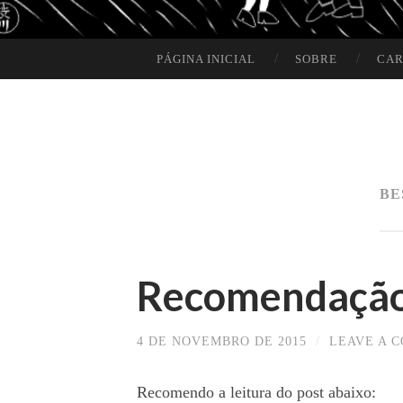
PÁGINA INICIAL
SOBRE
CAR
SKIP TO CONTENT
BE
Recomendação
4 DE NOVEMBRO DE 2015
/
LEAVE A 
Recomendo a leitura do post abaixo: