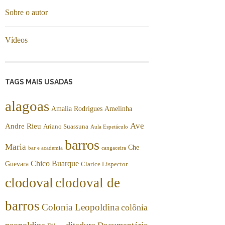
Sobre o autor
Vídeos
TAGS MAIS USADAS
alagoas
Amalia Rodrigues
Amelinha
Ave
Andre Rieu
Ariano Suassuna
Aula Espetáculo
barros
Maria
Che
bar e academia
cangaceira
Chico Buarque
Guevara
Clarice Lispector
clodoval
clodoval de
barros
Colonia Leopoldina
colônia
peopoldina
ditadura