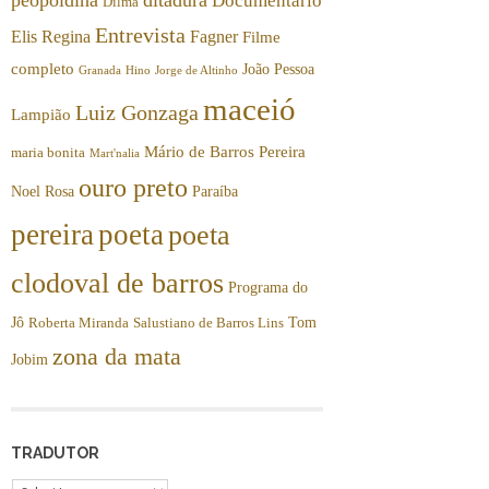
Documentário
Dilma
Entrevista
Elis Regina
Fagner
Filme
completo
João Pessoa
Granada
Hino
Jorge de Altinho
maceió
Luiz Gonzaga
Lampião
Mário de Barros Pereira
maria bonita
Mart'nalia
ouro preto
Noel Rosa
Paraíba
pereira
poeta
poeta
clodoval de barros
Programa do
Jô
Tom
Roberta Miranda
Salustiano de Barros Lins
zona da mata
Jobim
TRADUTOR