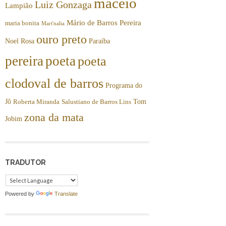
maceió
Luiz Gonzaga
Lampião
Mário de Barros Pereira
maria bonita
Mart'nalia
ouro preto
Noel Rosa
Paraíba
pereira
poeta
poeta
clodoval de barros
Programa do
Jô
Tom
Roberta Miranda
Salustiano de Barros Lins
zona da mata
Jobim
TRADUTOR
Powered by
Translate