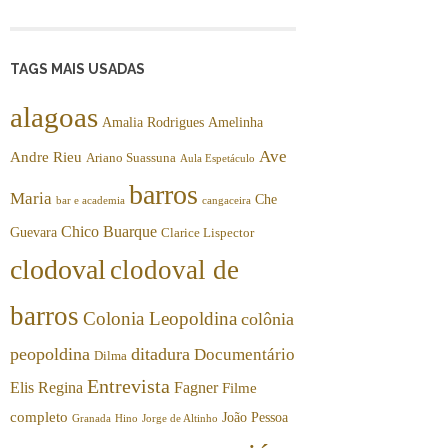
TAGS MAIS USADAS
alagoas
Amalia Rodrigues
Amelinha
Ave
Andre Rieu
Ariano Suassuna
Aula Espetáculo
barros
Maria
Che
bar e academia
cangaceira
Chico Buarque
Guevara
Clarice Lispector
clodoval
clodoval de
barros
Colonia Leopoldina
colônia
peopoldina
ditadura
Documentário
Dilma
Entrevista
Elis Regina
Fagner
Filme
completo
João Pessoa
Granada
Hino
Jorge de Altinho