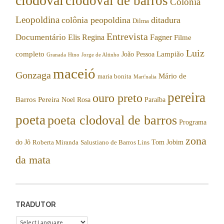
clodoval
clodoval de barros
Colonia
Leopoldina
colônia peopoldina
ditadura
Dilma
Entrevista
Documentário
Elis Regina
Fagner
Filme
Luiz
completo
Lampião
João Pessoa
Granada
Hino
Jorge de Altinho
maceió
Gonzaga
Mário de
maria bonita
Mart'nalia
pereira
ouro preto
Barros Pereira
Noel Rosa
Paraíba
poeta
poeta clodoval de barros
Programa
zona
do Jô
Tom Jobim
Roberta Miranda
Salustiano de Barros Lins
da mata
TRADUTOR