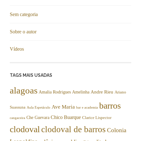
Sem categoria
Sobre o autor
Vídeos
TAGS MAIS USADAS
alagoas
Andre Rieu
Amalia Rodrigues
Amelinha
Ariano
barros
Ave Maria
Suassuna
Aula Espetáculo
bar e academia
Chico Buarque
Che Guevara
Clarice Lispector
cangaceira
clodoval
clodoval de barros
Colonia