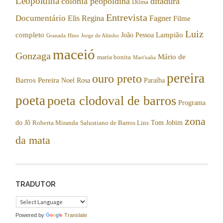
Leopoldina
colônia peopoldina
ditadura
Dilma
Entrevista
Documentário
Elis Regina
Fagner
Filme
Luiz
completo
Lampião
João Pessoa
Granada
Hino
Jorge de Altinho
maceió
Gonzaga
Mário de
maria bonita
Mart'nalia
pereira
ouro preto
Barros Pereira
Noel Rosa
Paraíba
poeta
poeta clodoval de barros
Programa
zona
do Jô
Tom Jobim
Roberta Miranda
Salustiano de Barros Lins
da mata
TRADUTOR
Powered by
Translate