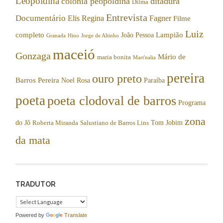
Leopoldina
colônia peopoldina
ditadura
Dilma
Entrevista
Documentário
Elis Regina
Fagner
Filme
Luiz
completo
Lampião
João Pessoa
Granada
Hino
Jorge de Altinho
maceió
Gonzaga
Mário de
maria bonita
Mart'nalia
pereira
ouro preto
Barros Pereira
Noel Rosa
Paraíba
poeta
poeta clodoval de barros
Programa
zona
do Jô
Tom Jobim
Roberta Miranda
Salustiano de Barros Lins
da mata
TRADUTOR
Powered by
Translate