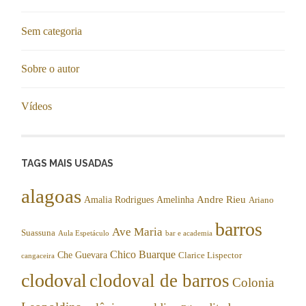
Sem categoria
Sobre o autor
Vídeos
TAGS MAIS USADAS
alagoas
Andre Rieu
Amalia Rodrigues
Amelinha
Ariano
barros
Ave Maria
Suassuna
Aula Espetáculo
bar e academia
Chico Buarque
Che Guevara
Clarice Lispector
cangaceira
clodoval
clodoval de barros
Colonia