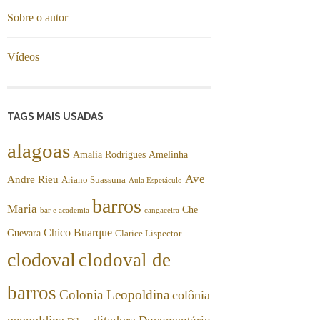
Sobre o autor
Vídeos
TAGS MAIS USADAS
alagoas
Amalia Rodrigues
Amelinha
Ave
Andre Rieu
Ariano Suassuna
Aula Espetáculo
barros
Maria
Che
bar e academia
cangaceira
Chico Buarque
Guevara
Clarice Lispector
clodoval
clodoval de
barros
Colonia Leopoldina
colônia
peopoldina
ditadura