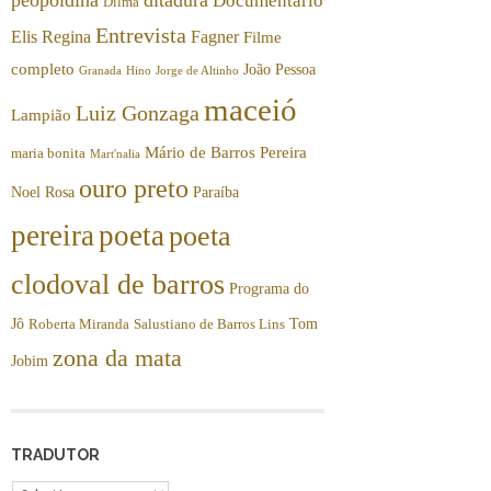
Documentário
Dilma
Entrevista
Elis Regina
Fagner
Filme
completo
João Pessoa
Granada
Hino
Jorge de Altinho
maceió
Luiz Gonzaga
Lampião
Mário de Barros Pereira
maria bonita
Mart'nalia
ouro preto
Noel Rosa
Paraíba
pereira
poeta
poeta
clodoval de barros
Programa do
Jô
Tom
Roberta Miranda
Salustiano de Barros Lins
zona da mata
Jobim
TRADUTOR