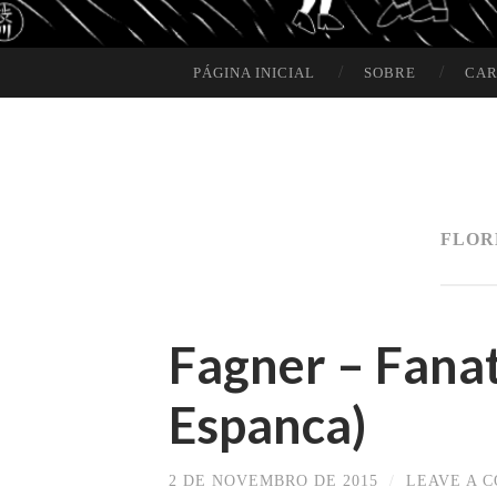
PÁGINA INICIAL
SOBRE
CAR
SKIP TO CONTENT
FLOR
Fagner – Fanat
Espanca)
2 DE NOVEMBRO DE 2015
/
LEAVE A 