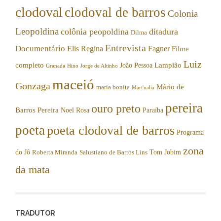
clodoval
clodoval de barros
Colonia
Leopoldina
colônia peopoldina
ditadura
Dilma
Entrevista
Documentário
Elis Regina
Fagner
Filme
Luiz
completo
Lampião
João Pessoa
Granada
Hino
Jorge de Altinho
maceió
Gonzaga
Mário de
maria bonita
Mart'nalia
pereira
ouro preto
Barros Pereira
Noel Rosa
Paraíba
poeta
poeta clodoval de barros
Programa
zona
do Jô
Tom Jobim
Roberta Miranda
Salustiano de Barros Lins
da mata
TRADUTOR