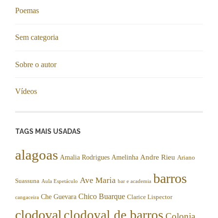
Poemas
Sem categoria
Sobre o autor
Vídeos
TAGS MAIS USADAS
alagoas
Andre Rieu
Amalia Rodrigues
Amelinha
Ariano
barros
Ave Maria
Suassuna
Aula Espetáculo
bar e academia
Chico Buarque
Che Guevara
Clarice Lispector
cangaceira
clodoval
clodoval de barros
Colonia