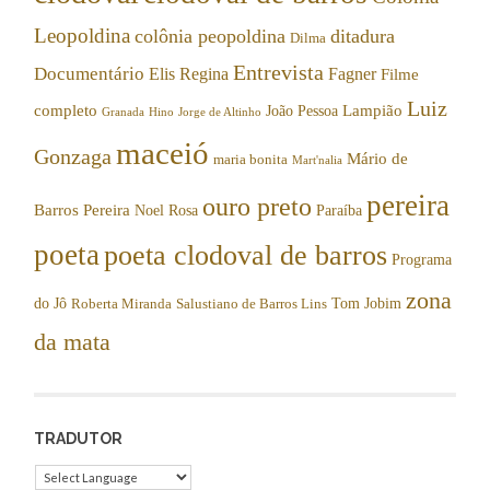
Leopoldina
colônia peopoldina
ditadura
Dilma
Entrevista
Documentário
Elis Regina
Fagner
Filme
Luiz
completo
Lampião
João Pessoa
Granada
Hino
Jorge de Altinho
maceió
Gonzaga
Mário de
maria bonita
Mart'nalia
pereira
ouro preto
Barros Pereira
Noel Rosa
Paraíba
poeta
poeta clodoval de barros
Programa
zona
do Jô
Tom Jobim
Roberta Miranda
Salustiano de Barros Lins
da mata
TRADUTOR